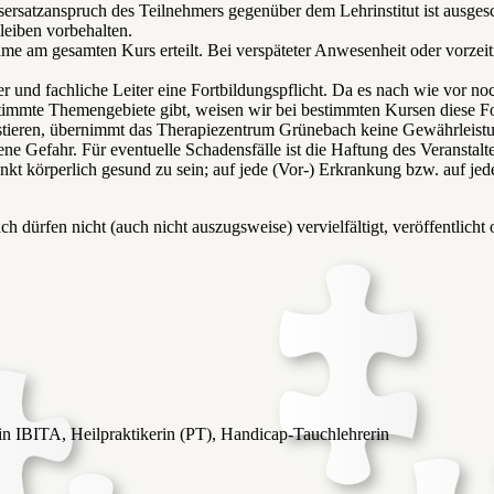
sersatzanspruch des Teilnehmers gegenüber dem Lehrinstitut ist ausg
eiben vorbehalten.
ahme am gesamten Kurs erteilt. Bei verspäteter Anwesenheit oder vorz
r und fachliche Leiter eine Fortbildungspflicht. Da es nach wie vor n
immte Themengebiete gibt, weisen wir bei bestimmten Kursen diese For
istieren, übernimmt das Therapiezentrum Grünebach keine Gewährleistu
ene Gefahr. Für eventuelle Schadensfälle ist die Haftung des Veranstalt
änkt körperlich gesund zu sein; auf jede (Vor-) Erkrankung bzw. auf je
rfen nicht (auch nicht auszugsweise) vervielfältigt, veröffentlicht od
n IBITA, Heilpraktikerin (PT), Handicap-Tauchlehrerin