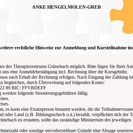
ANKE HENGELMOLEN-GREB
weitere rechtliche Hinweise zur Anmeldung und Kursteilnahme 
rs des Therapiezentrums Grünebach möglich. Bitte fügen Sie Ihrer An
n uns eine Anmeldebestätigung incl. Rechnung über die Kursgebühr.
nach Erhalt der Rechnung erfolgen. Nach Eingang der Zahlung ist ihr 
u begleichen, durch Überweisung auf folgendes Konto:
0022 89 BIC: FFVBDEFF
g werden folgende Stornierungsgebühren fällig:
ises.
ises.
nn, es kann eine Ersatzperson benannt werden, die die Teilnahmevorauss
d oder Land (z.B. Bildungsscheck o.ä.) bezahlt, verpflichtet sich der
ebach zu erstatten, sollte das zuständige Ministerium des jeweiligen
ehmerzahl oder sonstige unvorhersehbare Gründe eine Absage unsererseit