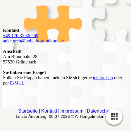
Kontakt
+49 170 35 36 569
anke.greb@bobath-grundkurs.de
Anschrift
Am Brandhahn 28
57520 Grünebach
Sie haben eine Frage?
Sollten Sie Fragen haben, melden Sie sich gerne
telefonisch
oder
per
E-Mail
.
Startseite
|
Kontakt
|
Impressum
|
Datenschutz
Letzte Änderung: 06.07.2026 © A. Hengelmolen-Greb