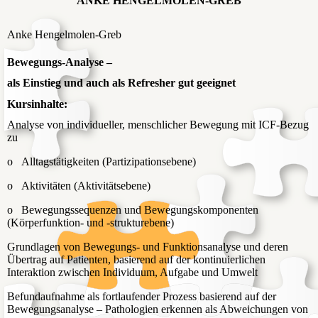
ANKE HENGELMOLEN-GREB
Anke Hengelmolen-Greb
Bewegungs-Analyse –
als Einstieg und auch als Refresher gut geeignet
Kursinhalte:
Analyse von individueller, menschlicher Bewegung mit ICF-Bezug
zu
o Alltagstätigkeiten (Partizipationsebene)
o Aktivitäten (Aktivitätsebene)
o Bewegungssequenzen und Bewegungskomponenten
(Körperfunktion- und -strukturebene)
Grundlagen von Bewegungs- und Funktionsanalyse und deren
Übertrag auf Patienten, basierend auf der kontinuierlichen
Interaktion zwischen Individuum, Aufgabe und Umwelt
Befundaufnahme als fortlaufender Prozess basierend auf der
Bewegungsanalyse – Pathologien erkennen als Abweichungen von