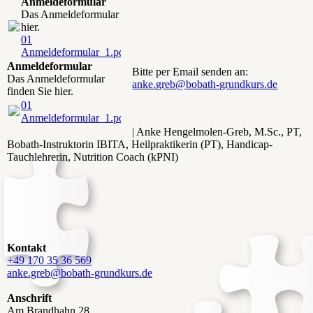
Anmeldeformular
Das Anmeldeformular finden Sie
hier.
01
Anmeldeformular_1.pdf
(95.56KB)
Anmeldeformular
Bitte per Email senden an:
Das Anmeldeformular
anke.greb@bobath-grundkurs.de
finden Sie hier.
01
Anmeldeformular_1.pdf
(95.56KB)
| Anke Hengelmolen-Greb, M.Sc., PT,
Bobath-Instruktorin IBITA, Heilpraktikerin (PT), Handicap-
Tauchlehrerin, Nutrition Coach (kPNI)
Kontakt
+49 170 35 36 569
anke.greb@bobath-grundkurs.de
Anschrift
Am Brandhahn 28